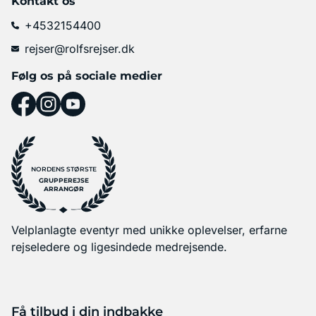
Kontakt os
+4532154400
rejser@rolfsrejser.dk
Følg os på sociale medier
NORDENS STØRSTE
GRUPPEREJSE
ARRANGØR
Velplanlagte eventyr med unikke oplevelser, erfarne
rejseledere og ligesindede medrejsende.
Få tilbud i din indbakke