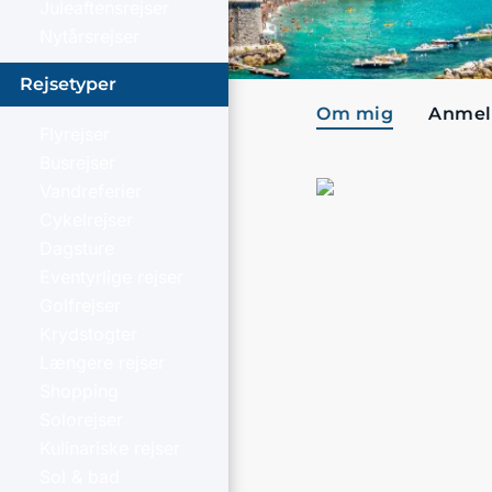
Juleaftensrejser
Nytårsrejser
Rejsetyper
Om mig
Anmel
Flyrejser
Busrejser
Vandreferier
Cykelrejser
Dagsture
Eventyrlige rejser
Golfrejser
Krydstogter
Længere rejser
Shopping
Solorejser
Kulinariske rejser
Sol & bad