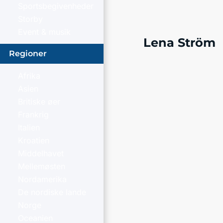
Sportsbegivenheder
Storby
Event & musik
Lena Ström
Regioner
Afrika
Asien
Britiske øer
Frankrig
Italien
Kroatien
Middelhavet
Mellemøsten
Nordamerika
De nordiske lande
Norge
Oceanien