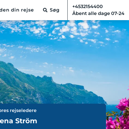
+4532154400
den din rejse
Søg
Åbent alle dage 07-24
ores rejseledere
ena Ström