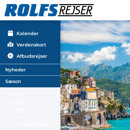
Kalender
Verdenskort
Afbudsrejser
Nyheder
Sæson
Forår
Sommer
Efterår
Vinter
Julemarkedsrejser