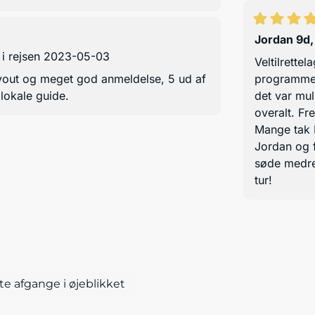
Jordan 9d
 i rejsen 2023-05-03
Veltilrette
ayout og meget god anmeldelse, 5 ud af
programmet 
 lokale guide.
det var mul
overalt. F
Mange tak L
Jordan og f
søde medre
tur!
te afgange i øjeblikket