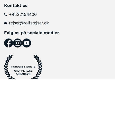
Kontakt os
+4532154400
rejser@rolfsrejser.dk
Følg os på sociale medier
NORDENS STØRSTE
GRUPPEREJSE
ARRANGØR
Velplanlagte eventyr med unikke oplevelser, erfarne
rejseledere og ligesindede medrejsende.