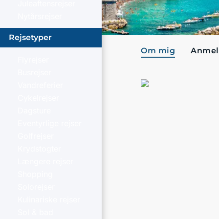
Juleaftensrejser
Nytårsrejser
Rejsetyper
Om mig
Anmel
Flyrejser
Busrejser
Vandreferier
Cykelrejser
Dagsture
Eventyrlige rejser
Golfrejser
Krydstogter
Længere rejser
Shopping
Solorejser
Kulinariske rejser
Sol & bad