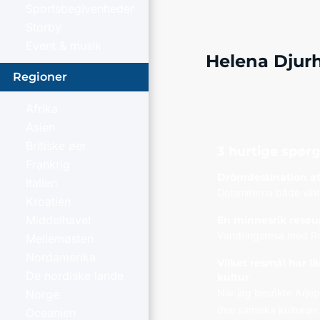
Sportsbegivenheder
Storby
Event & musik
Helena Djur
Regioner
Afrika
Asien
Britiske øer
3 hurtige spør
Frankrig
Drömdestination att
Italien
Dolomiterna både vin
Kroatien
Middelhavet
En minnesrik reseu
Vandringsresa med Ro
Mellemøsten
Nordamerika
Vilket resmål har 
De nordiske lande
kultur
När jag besökte Arje
Norge
den samiska kulturen
Oceanien