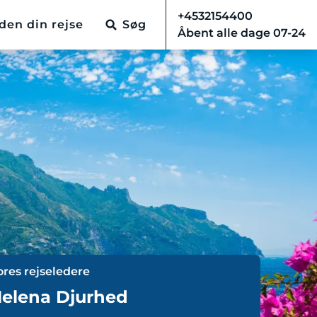
+4532154400
den din rejse
Søg
Åbent alle dage 07-24
ores rejseledere
elena Djurhed