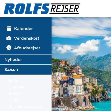
Kalender
Verdenskort
Afbudsrejser
Nyheder
Sæson
Forår
Sommer
Efterår
Vinter
Julemarkedsrejser