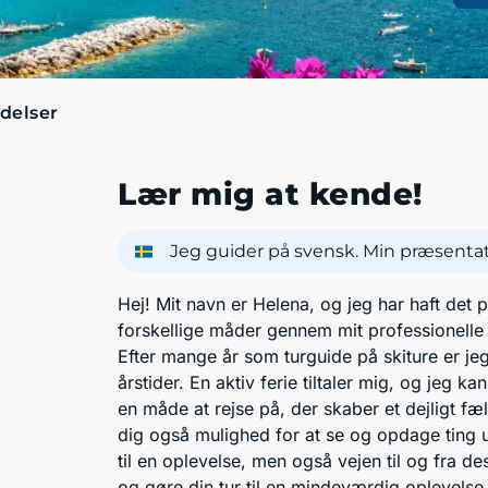
delser
Lær mig at kende!
Jeg guider på svensk. Min præsentati
Hej! Mit navn er Helena, og jeg har haft det
forskellige måder gennem mit professionelle l
Efter mange år som turguide på skiture er jeg
årstider. En aktiv ferie tiltaler mig, og jeg k
en måde at rejse på, der skaber et dejligt fæ
dig også mulighed for at se og opdage ting u
til en oplevelse, men også vejen til og fra de
og gøre din tur til en mindeværdig oplevel