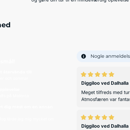
hed
Nogle anmeldels
gsmål!
 återvända till
ter och sommar
Diggiloo ved Dalhalla
pplevelse
Meget tilfreds med tur
lfs på Mallorca
Atmosfæren var fantasti
lärt dig mest om en annan
plog lärde jag mig mycket om
Diggiloo ved Dalhalla