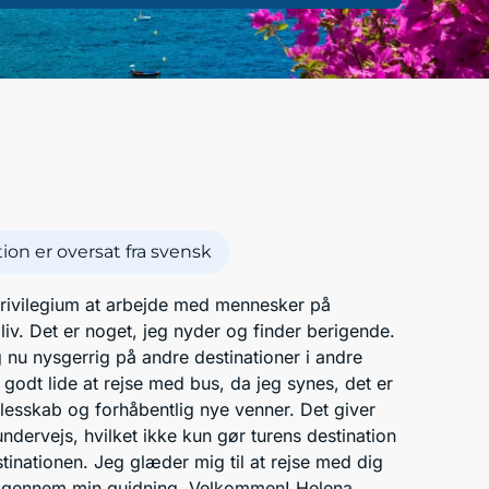
on er oversat fra svensk
 privilegium at arbejde med mennesker på
iv. Det er noget, jeg nyder og finder berigende.
 nu nysgerrig på andre destinationer i andre
an godt lide at rejse med bus, da jeg synes, det er
llesskab og forhåbentlig nye venner. Det giver
ndervejs, hvilket ikke kun gør turens destination
stinationen. Jeg glæder mig til at rejse med dig
se gennem min guidning. Velkommen! Helena