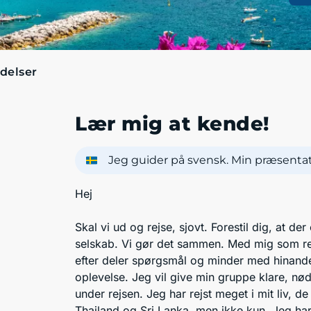
delser
Lær mig at kende!
Jeg guider på svensk. Min præsentati
Hej
Skal vi ud og rejse, sjovt. Forestil dig, at de
selskab. Vi gør det sammen. Med mig som rej
efter deler spørgsmål og minder med hinande
oplevelse. Jeg vil give min gruppe klare, nø
under rejsen. Jeg har rejst meget i mit liv, de
Thailand og Sri Lanka, men ikke kun. Jeg har