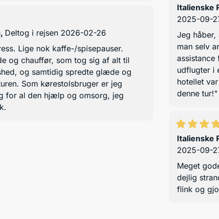
Italienske
2025-09-2
a
,
Deltog i rejsen 2026-02-26
Jeg håber, 
man selv ar
tress. Lige nok kaffe-/spisepauser.
assistance 
e og chauffør, som tog sig af alt til
udflugter 
dshed, og samtidig spredte glæde og
hotellet va
turen. Som kørestolsbruger er jeg
denne tur!"
g for al den hjælp og omsorg, jeg
k.
Italienske
2025-09-2
Meget gode
dejlig str
flink og gj