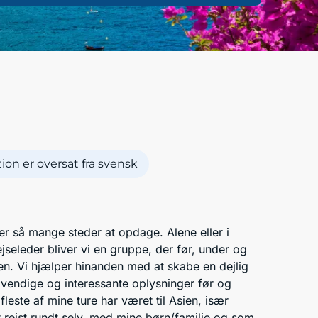
on er oversat fra svensk
r er så mange steder at opdage. Alene eller i
seleder bliver vi en gruppe, der før, under og
n. Vi hjælper hinanden med at skabe en dejlig
dvendige og interessante oplysninger før og
 fleste af mine ture har været til Asien, især
 rejst rundt selv, med mine børn/familie og som