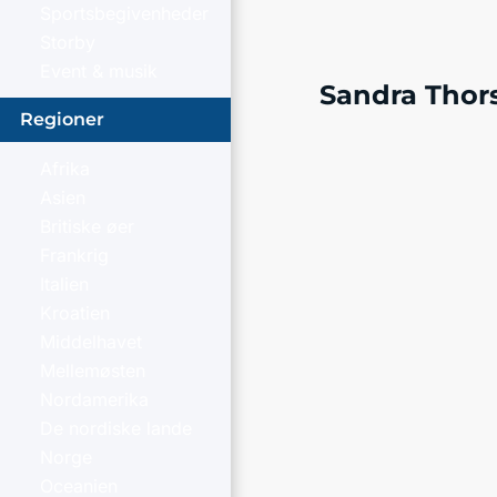
Sportsbegivenheder
Storby
Event & musik
Sandra Thor
Regioner
Afrika
Asien
Britiske øer
Frankrig
Italien
Kroatien
Middelhavet
Mellemøsten
Nordamerika
De nordiske lande
Norge
Oceanien