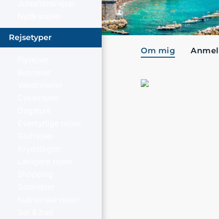
Juleaftensrejser
Nytårsrejser
Rejsetyper
Om mig
Anmel
Flyrejser
Busrejser
Vandreferier
Cykelrejser
Dagsture
Eventyrlige rejser
Golfrejser
Krydstogter
Længere rejser
Shopping
Solorejser
Kulinariske rejser
Sol & bad