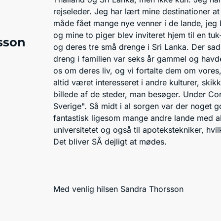
rejseleder. Jeg har lært mine destinationer 
måde fået mange nye venner i de lande, jeg 
og mine to piger blev inviteret hjem til en tu
sson
og deres tre små drenge i Sri Lanka. Der sad
dreng i familien var seks år gammel og havde
os om deres liv, og vi fortalte dem om vores,
altid været interesseret i andre kulturer, skik
billede af de steder, man besøger. Under Cor
Sverige". Så midt i al sorgen var der noget 
fantastisk ligesom mange andre lande med al 
universitetet og også til apotekstekniker, hvilk
Det bliver SÅ dejligt at mødes.
Med venlig hilsen Sandra Thorsson