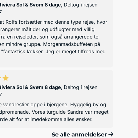
 Riviera Sol & Svøm 8 dage
,
Deltog i rejsen
7
at Rolfs fortsætter med denne type rejse, hvor
rangerer måltider og udflugter med villig
fra en rejseleder, som også arrangerede to
i en mindre gruppe. Morgenmadsbuffeten på
r "fantastisk lækker. Jeg er meget tilfreds med
 Riviera Sol & Svøm 8 dage
,
Deltog i rejsen
7
 vandrestier oppe i bjergene. Hyggelig by og
andpromenade. Vores turguide Sandra var meget
orde alt for at imødekomme alles ønsker.
Se alle anmeldelser