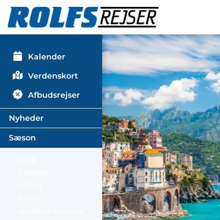
Kalender
Verdenskort
Afbudsrejser
Nyheder
Sæson
Forår
Sommer
Efterår
Vinter
Julemarkedsrejser