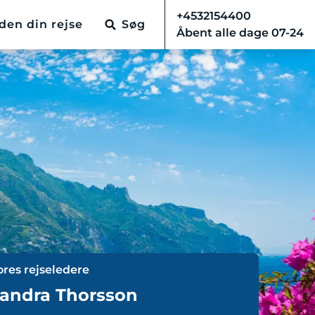
+4532154400
den din rejse
Søg
Åbent alle dage 07-24
ores rejseledere
andra Thorsson