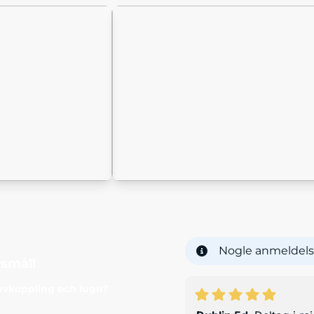
Nogle anmeldels
gsmål!
 avkoppling och lugn?