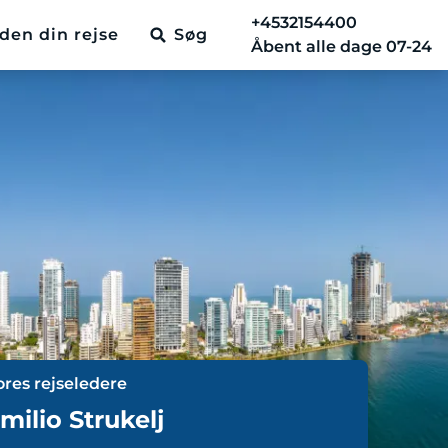
+4532154400
den din rejse
Søg
Åbent alle dage 07-24
ores rejseledere
milio Strukelj