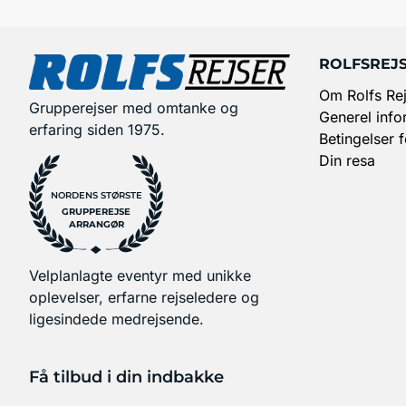
ROLFSREJ
Om Rolfs Rej
Grupperejser med omtanke og
Generel info
erfaring siden 1975.
Betingelser 
Din resa
NORDENS STØRSTE
GRUPPEREJSE
ARRANGØR
Velplanlagte eventyr med unikke
oplevelser, erfarne rejseledere og
ligesindede medrejsende.
Få tilbud i din indbakke