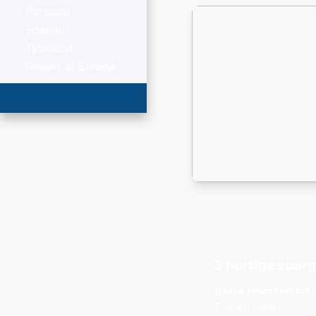
Portugal
Spanien
Tyskland
Resten af Europa
3 hurtige spør
Bästa resmålet för
Tropea, Italien