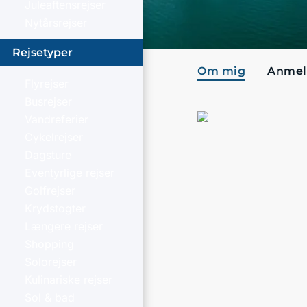
Juleaftensrejser
Nytårsrejser
Rejsetyper
Om mig
Anmel
Flyrejser
Busrejser
Vandreferier
Cykelrejser
Dagsture
Eventyrlige rejser
Golfrejser
Krydstogter
Længere rejser
Shopping
Solorejser
Kulinariske rejser
Sol & bad