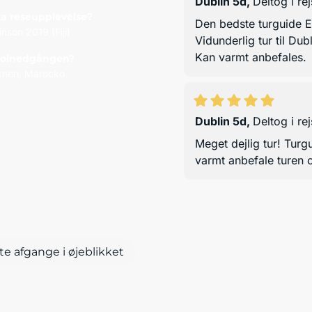
Dublin 5d
,
Deltog i r
a reseupplevelse?
Den bedste turguide E
nson 2019 (Fiji)
Vidunderlig tur til Dub
Kan varmt anbefales.
 solnedgången?
knen, Marocko
Dublin 5d
,
Deltog i r
Meget dejlig tur! Turg
varmt anbefale turen 
te afgange i øjeblikket