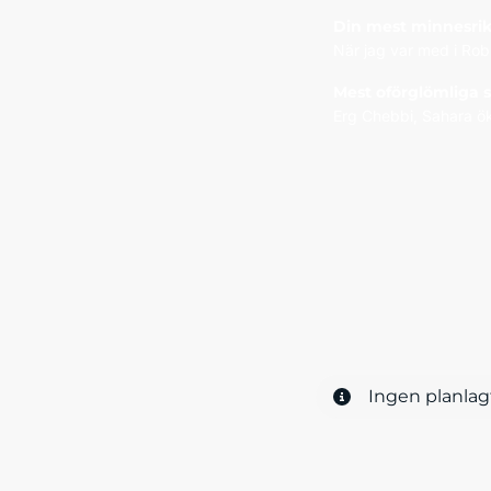
Din mest minnesrik
När jag var med i Robi
Mest oförglömliga
Erg Chebbi, Sahara ö
Ingen planlag