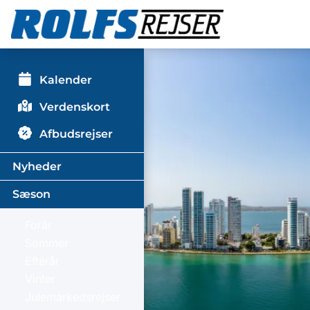
Kalender
Verdenskort
Afbudsrejser
Nyheder
Sæson
Forår
Sommer
Efterår
Vinter
Julemarkedsrejser