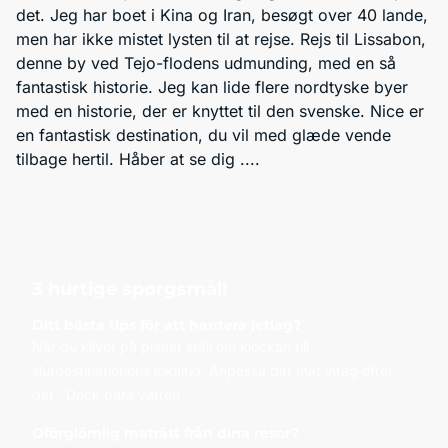
det. Jeg har boet i Kina og Iran, besøgt over 40 lande,
men har ikke mistet lysten til at rejse. Rejs til Lissabon,
denne by ved Tejo-flodens udmunding, med en så
fantastisk historie. Jeg kan lide flere nordtyske byer
med en historie, der er knyttet til den svenske. Nice er
en fantastisk destination, du vil med glæde vende
tilbage hertil. Håber at se dig ....
3 hurtige spørgsmål!
Ditt bästa tips för att hantera jetlag?
När du kliver på planet ställ om klockan till
slutdestinationens lokaltid. Anpassa ditt mat intag efter
det , Drick bara vatten .
Oförglömlig maträtt från dina resor?