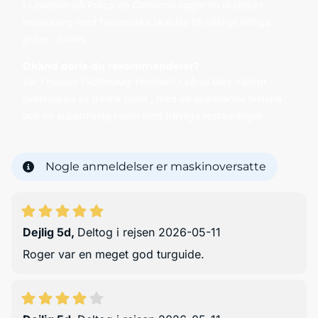
I Lissabon på Praça do Comércio ligger en skaldjurs
restaurang med fantastiska skaldjur till väldigt rimliga
priser . mums
Okänd pärla du rekommenderar?
Var i Husum (Schleswig-Holstein) i våras blev väldigt
överraskad av denna pärla , med en spännande historia
och en supermysig hamn med trevliga restauranger .
Nogle anmeldelser er maskinoversatte
Dejlig 5d
,
Deltog i rejsen 2026-05-11
Roger var en meget god turguide.