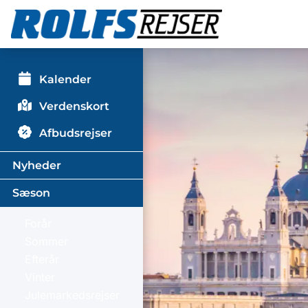
Kalender
Verdenskort
Afbudsrejser
Nyheder
Sæson
Forår
Sommer
Efterår
Vinter
Julemarkedsrejser