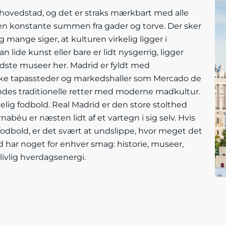
hovedstad, og det er straks mærkbart med alle
 konstante summen fra gader og torve. Der sker
g mange siger, at kulturen virkelig ligger i
 lide kunst eller bare er lidt nysgerrig, ligger
dste museer her. Madrid er fyldt med
iske tapassteder og markedshaller som Mercado de
ndes traditionelle retter med moderne madkultur.
gelig fodbold. Real Madrid er den store stolthed
nabéu er næsten lidt af et vartegn i sig selv. Hvis
 fodbold, er det svært at undslippe, hvor meget det
 har noget for enhver smag: historie, museer,
livlig hverdagsenergi.