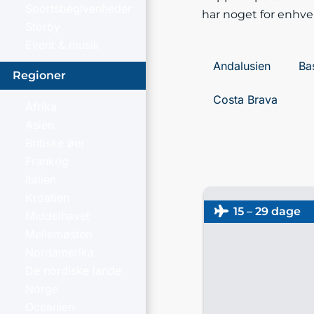
Sportsbegivenheder
har noget for enhve
Storby
Event & musik
Andalusien
Ba
Regioner
Costa Brava
Afrika
Asien
Britiske øer
Frankrig
Italien
Kroatien
15 – 29 dage
Middelhavet
Mellemøsten
Nordamerika
De nordiske lande
Norge
Oceanien