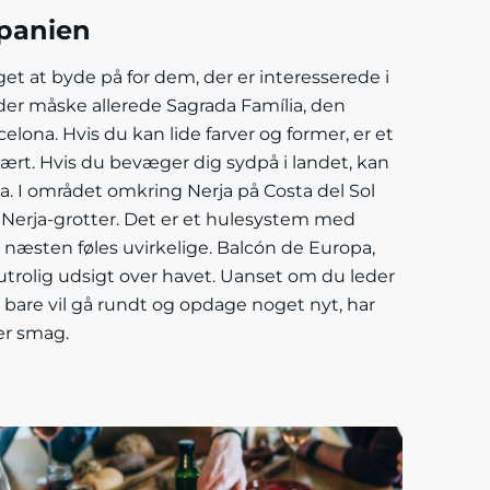
Spanien
et at byde på for dem, der er interesserede i
er måske allerede Sagrada Família, den
celona. Hvis du kan lide farver og former, er et
lært. Hvis du bevæger dig sydpå i landet, kan
a. I området omkring Nerja på Costa del Sol
e Nerja-grotter. Det er et hulesystem med
r næsten føles uvirkelige. Balcón de Europa,
n utrolig udsigt over havet. Uanset om du leder
er bare vil gå rundt og opdage noget nyt, har
er smag.