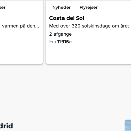
ser
Nyheder
Flyrejser
Costa del Sol
Vidunderlige dage i varmen på den spanske solkyst
Med over 320 solskinsdage om året
2 afgange
Fra
11 915:-
re og bestil
Læs mere og bestil
drid