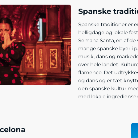
Spanske tradit
Spanske traditioner er en
helligdage og lokale fest
Semana Santa, en af de vi
mange spanske byer i pås
musik, dans og markeder)
over hele landet. Kultur
flamenco. Det udtrykkes
og dans og er tæt knytte
den spanske kultur med t
med lokale ingredienser
rcelona