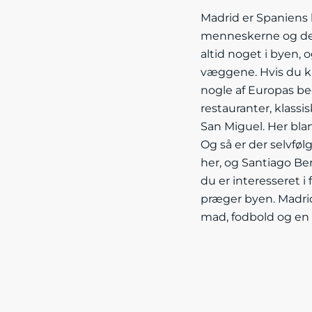
Madrid er Spaniens 
menneskerne og den
altid noget i byen, o
væggene. Hvis du kan
nogle af Europas be
restauranter, klass
San Miguel. Her bla
Og så er der selvføl
her, og Santiago Ber
du er interesseret i
præger byen. Madrid
mad, fodbold og en 