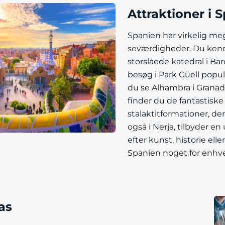
Attraktioner i 
Spanien har virkelig meg
seværdigheder. Du kend
storslåede katedral i Bar
besøg i Park Güell popu
du se Alhambra i Granad
finder du de fantastisk
stalaktitformationer, de
også i Nerja, tilbyder e
efter kunst, historie ell
Spanien noget for enhv
as