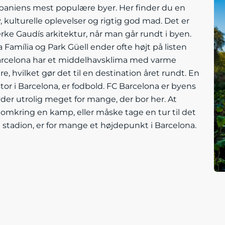
Spaniens mest populære byer. Her finder du en
v, kulturelle oplevelser og rigtig god mad. Det er
ke Gaudís arkitektur, når man går rundt i byen.
Família og Park Güell ender ofte højt på listen
Barcelona har et middelhavsklima med varme
e, hvilket gør det til en destination året rundt. En
 stor i Barcelona, er fodbold. FC Barcelona er byens
der utrolig meget for mange, der bor her. At
mkring en kamp, eller måske tage en tur til det
stadion, er for mange et højdepunkt i Barcelona.