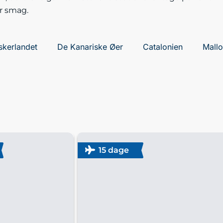
r smag.
skerlandet
De Kanariske Øer
Catalonien
Mallo
15 dage