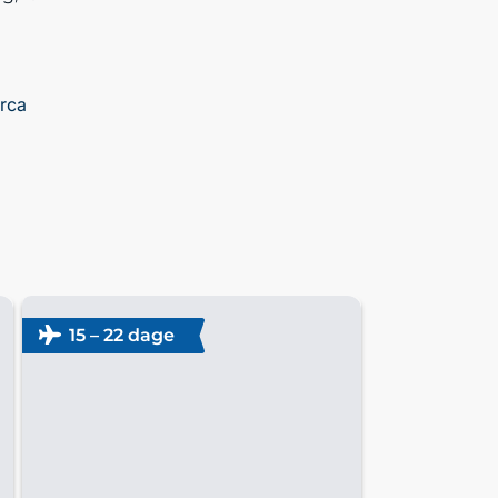
rca
15 – 22 dage