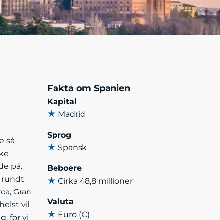
Fakta om Spanien
Kapital
★
Madrid
Sprog
e så
★
Spansk
ske
de på.
Beboere
 rundt
★
Cirka 48,8 millioner
ca, Gran
Valuta
elst vil
★
Euro (€)
, for vi