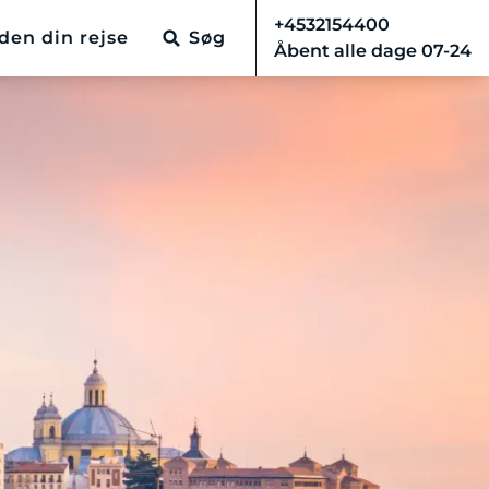
+4532154400
den din rejse
Søg
Åbent alle dage 07-24