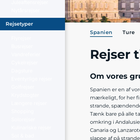
Juleaftensrejser
Nytårsrejser
Rejsetyper
Spanien
Ture
Flyrejser
Busrejser
Rejser 
Vandreferier
Cykelrejser
Dagsture
Om vores gru
Eventyrlige rejser
Golfrejser
Spanien er en af vor
Krydstogter
mærkeligt, for her f
Længere rejser
strande, spændende k
Shopping
Tænk bare på alle t
Solorejser
omkring i Andalusie
Kulinariske rejser
Canaria og Lanzarote
Sol & bad
slappe af på strande