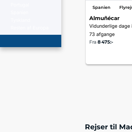
Portugal
Spanien
Flyrej
Spanien
Almuñécar
Tyskland
Resten af Europa
73 afgange
Fra
8 475:-
Læs me
Rejser til Ma