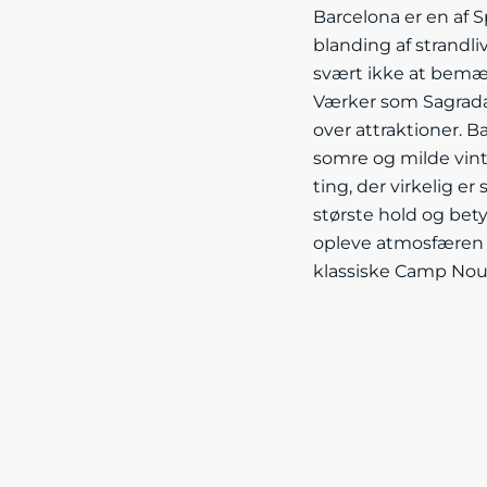
Barcelona er en af 
blanding af strandli
svært ikke at bemær
Værker som Sagrada 
over attraktioner. 
somre og milde vintr
ting, der virkelig er
største hold og bety
opleve atmosfæren o
klassiske Camp Nou 