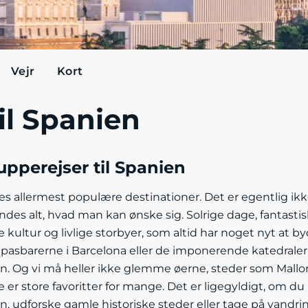
Vejr
Kort
til Spanien
pperejser til Spanien
es allermest populære destinationer. Det er egentlig ikk
indes alt, hvad man kan ønske sig. Solrige dage, fantasti
ultur og livlige storbyer, som altid har noget nyt at by
apasbarerne i Barcelona eller de imponerende katedraler
n. Og vi må heller ikke glemme øerne, steder som Mallor
 er store favoritter for mange. Det er ligegyldigt, om du h
n, udforske gamle historiske steder eller tage på vandring