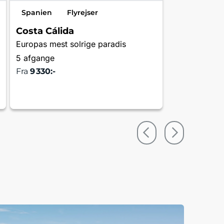
Spanien
Flyrejser
Costa Cálida
Europas mest solrige paradis
5 afgange
Fra
9 330:-
Læs mere og bestil