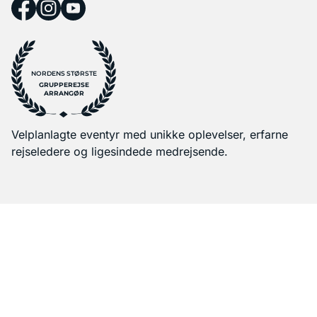
NORDENS STØRSTE
GRUPPEREJSE
ARRANGØR
Velplanlagte eventyr med unikke oplevelser, erfarne
rejseledere og ligesindede medrejsende.
Få tilbud i din indbakke
Din e-mail
Registrer