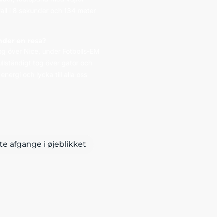
 fall i 8 sekunder och 134 meter
der en resa?
tog över Nice, under Fotbolls-EM
ullständigt tog över gator och
energi och lycka till alla oss
te afgange i øjeblikket