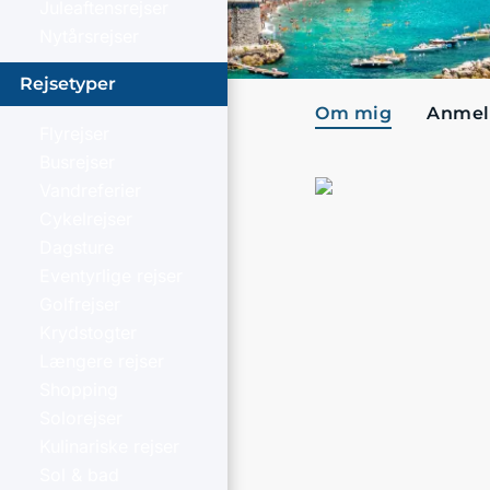
Juleaftensrejser
Nytårsrejser
Rejsetyper
Om mig
Anmel
Flyrejser
Busrejser
Vandreferier
Cykelrejser
Dagsture
Eventyrlige rejser
Golfrejser
Krydstogter
Længere rejser
Shopping
Solorejser
Kulinariske rejser
Sol & bad