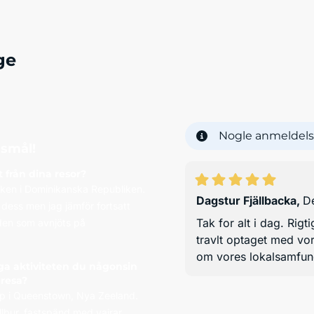
ge
Nogle anmeldels
gsmål!
 från dina resor?
sken i Dominikanska Republiken.
Dagstur Fjällbacka
,
De
 dess men jag jämför fortsatt
Tak for alt i dag. Rig
 den som avnjöts på
travlt optaget med vo
om vores lokalsamfund
ga aktiviteten du någonsin
 resa?
p i Queenstown, Nya Zeeland.
llbur, fastspänd med vajrar