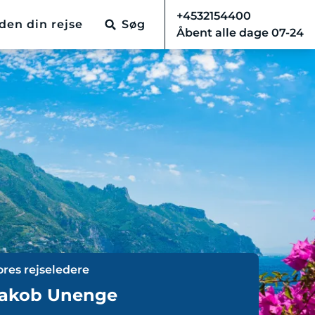
+4532154400
den din rejse
Søg
Åbent alle dage 07-24
ores rejseledere
akob Unenge