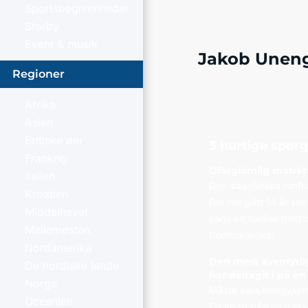
Sportsbegivenheder
Storby
Event & musik
Jakob Unen
Regioner
Afrika
Asien
Britiske øer
3 hurtige spør
Frankrig
Oförglömlig maträtt
Italien
Den dagsfärska tonfi
Kroatien
Det har gått 14 år sen
Middelhavet
varje bit tonfisk med
Mellemøsten
Dominikanska!
Nordamerika
Den mest äventyrli
De nordiske lande
har deltagit i på en
Norge
Måste vara bungyjum
Oceanien
Ett hopp från en meta