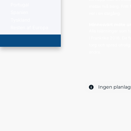
Portugal
mellan två berg. Fritt
Spanien
ner i en dalgång.
Tyskland
Minnesvärt möte un
Resten af Europa
Alla Islänningar som 
i Frankrike 2016. De f
torg och spred otrolig 
andra.
Ingen planlag