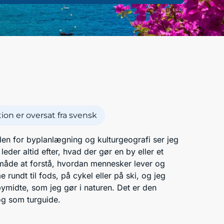
on er oversat fra svensk
en for byplanlægning og kulturgeografi ser jeg
der altid efter, hvad der gør en by eller et
 måde at forstå, hvordan mennesker lever og
undt til fods, på cykel eller på ski, og jeg
 bymidte, som jeg gør i naturen. Det er den
og som turguide.