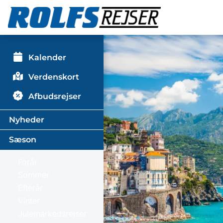
Kalender
Verdenskort
Afbudsrejser
Nyheder
Sæson
Forår
Sommer
Efterår
Vinter
Julemarkedsrejser