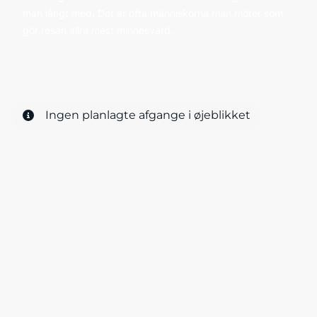
man långt med. Det är ofta människorna man möter som
gör resan allra mest minnesvärd.
Ingen planlagte afgange i øjeblikket