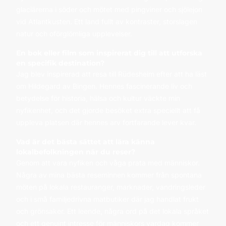
glaciärerna i söder och mötet med pingviner och sjölejon
vid Atlantkusten. Ett land fullt av kontraster, storslagen
natur och oförglömliga upplevelser.
En bok eller film som inspirerat dig till att utforska
en specifik destination?
Jag blev inspirerad att resa till Rüdesheim efter att ha läst
om Hildegard av Bingen. Hennes fascinerande liv och
betydelse för historia, hälsa och kultur väckte min
nyfikenhet, och det gjorde besöket extra speciellt att få
uppleva platsen där hennes arv fortfarande lever kvar.
Vad är det bästa sättet att lära känna
lokalbefolkningen när du reser?
Genom att vara nyfiken och våga prata med människor.
Några av mina bästa reseminnen kommer från spontana
möten på lokala restauranger, marknader, vandringsleder
och i små familjedrivna matbutiker där jag handlat frukt
och grönsaker. Ett leende, några ord på det lokala språket
och ett genuint intresse för människors vardag kommer