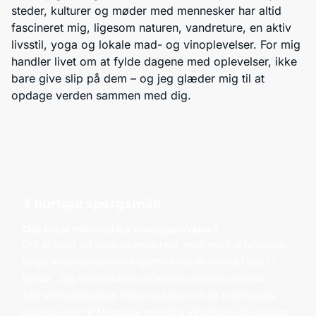
steder, kulturer og møder med mennesker har altid
fascineret mig, ligesom naturen, vandreture, en aktiv
livsstil, yoga og lokale mad- og vinoplevelser. For mig
handler livet om at fylde dagene med oplevelser, ikke
bare give slip på dem – og jeg glæder mig til at
opdage verden sammen med dig.
3 hurtige spørgsmål!
Din mest minnesrika reseupplevelse?
Det är svårt att välja en enda resa, men min två månader
långa rundresa genom Argentina har en särskild plats i
hjärtat. Jag fascinerades av landets enorma variation –
från storstadspulsen i Buenos Aires och de traditionella
byarna i norr till Mendoza med sina vingårdar, de mäktiga