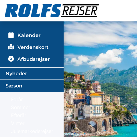
Kalender
Verdenskort
Afbudsrejser
Nyheder
Sæson
Forår
Sommer
Efterår
Vinter
Julemarkedsrejser