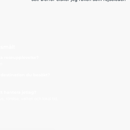
gsmål!
a reseupplevelse?
um
destination du besökt?
att hantera jetlag?
us, rörelse, vatten och lokal tid.