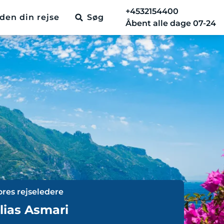
+4532154400
den din rejse
Søg
Åbent alle dage 07-24
ores rejseledere
lias Asmari