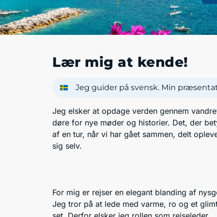
Lær mig at kende!
Jeg guider på svensk. Min præsentati
Jeg elsker at opdage verden gennem vandretur
døre for nye møder og historier. Det, der bet
af en tur, når vi har gået sammen, delt oplev
sig selv.
For mig er rejser en elegant blanding af nys
Jeg tror på at lede med varme, ro og et glimt i
set. Derfor elsker jeg rollen som rejseleder.