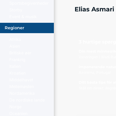
Sportsbegivenheder
Elias Asmari
Storby
Event & musik
Regioner
Afrika
3 hurtige spør
Asien
Din mest minnesrik
Britiske øer
Vandringen i Wadi R
Frankrig
Italien
Imponerande natur
Azorerna, Portugal
Kroatien
Middelhavet
Ditt bästa tips för 
Mellemøsten
Ställ om direkt: dagslj
Nordamerika
De nordiske lande
Norge
Oceanien