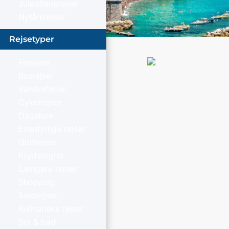
Juleaftensrejser
Nytårsrejser
Rejsetyper
Flyrejser
Busrejser
Vandreferier
Cykelrejser
Dagsture
Eventyrlige rejser
Golfrejser
Krydstogter
Længere rejser
Shopping
Solorejser
Kulinariske rejser
Sol & bad