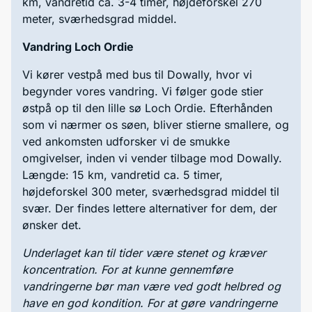
km, vandretid ca. 3-4 timer, højdeforskel 270
meter, sværhedsgrad middel.
Vandring Loch Ordie
Vi kører vestpå med bus til Dowally, hvor vi
begynder vores vandring. Vi følger gode stier
østpå op til den lille sø Loch Ordie. Efterhånden
som vi nærmer os søen, bliver stierne smallere, og
ved ankomsten udforsker vi de smukke
omgivelser, inden vi vender tilbage mod Dowally.
Længde: 15 km, vandretid ca. 5 timer,
højdeforskel 300 meter, sværhedsgrad middel til
svær. Der findes lettere alternativer for dem, der
ønsker det.
Underlaget kan til tider være stenet og kræver
koncentration. For at kunne gennemføre
vandringerne bør man være ved godt helbred og
have en god kondition.
For at gøre vandringerne