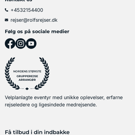
+4532154400
rejser@rolfsrejser.dk
Følg os på sociale medier
NORDENS STØRSTE
GRUPPEREJSE
ARRANGØR
Velplanlagte eventyr med unikke oplevelser, erfarne
rejseledere og ligesindede medrejsende.
Få tilbud i din indbakke