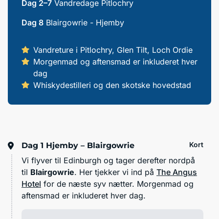
Dag 2–7
Vandredage Pitlochry
Dag 8
Blairgowrie - Hjemby
Vandreture i Pitlochry, Glen Tilt, Loch Ordie
Morgenmad og aftensmad er inkluderet hver
dag
Whiskydestilleri og den skotske hovedstad
Kort
Dag 1
Hjemby – Blairgowrie
Vi flyver til Edinburgh og tager derefter nordpå
til
Blairgowrie
. Her tjekker vi ind på
The Angus
Hotel
for de næste syv nætter. Morgenmad og
aftensmad er inkluderet hver dag.