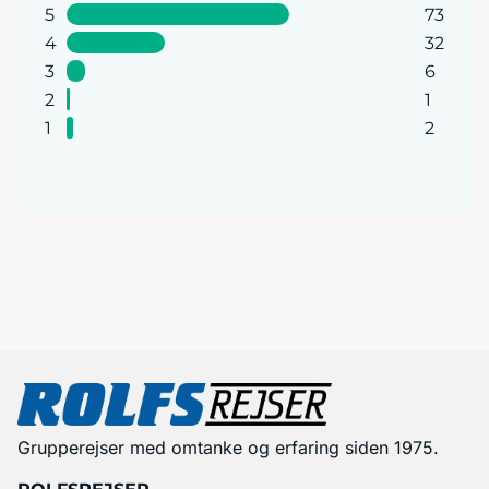
5
73
4
32
3
6
2
1
1
2
Grupperejser med omtanke og erfaring siden 1975.