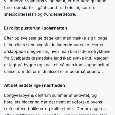
vil mærke Svalbards vilde natur, er der flere guidede
ture, der starter i gåafstand fra hotellet, som fx
snescootersafari og hundeslædeture.
Et roligt pusterum i polarnatten
Efter oplevelsesrige dage kan man trække sig tilbage
til hotellets stemningsfulde indendørsarealer. Her er
afslappede omgivelser, hvor man kan lade indtrykkene
fra Svalbards dramatiske landskab synke ind. Vægten
er lagt på hygge og kvalitet, så man kan slappe helt af,
uanset om det er midnatssol eller polarnat udenfor.
Alt det bedste lige i nærheden
Longyearbyens centrum summer af aktivitet, og
hotellets placering gør det nemt at udforske byens
små caféer, butikker og kultursteder. Der arrangeres