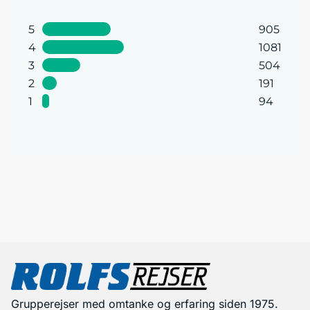
5
905
4
1081
3
504
2
191
1
94
Grupperejser med omtanke og erfaring siden 1975.