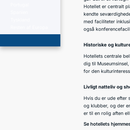
Portugal
Hotellet er centralt 
Spanien
kendte seværdigheder
Tyskland
med faciliteter inklus
Resten af Europa
også konferencefacil
Historiske og kultur
Hotellets centrale be
dig til Museumsinsel
for den kulturinteres
Livligt natteliv og s
Hvis du er ude efter 
og klubber, og der e
er til en rolig aften e
Se hotellets hjemme