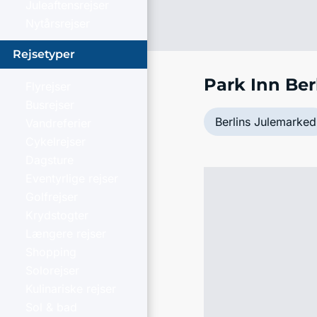
Juleaftensrejser
Nytårsrejser
Rejsetyper
Park Inn Ber
Flyrejser
Busrejser
Berlins Julemarked
Vandreferier
Cykelrejser
Dagsture
Eventyrlige rejser
Golfrejser
Krydstogter
Længere rejser
Shopping
Solorejser
Kulinariske rejser
Sol & bad