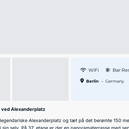
WiFi
Bar Re
Berlin
–
Germany
 ved Alexanderplatz
 legendariske Alexanderplatz og tæt på det berømte 150 mete
n i sig selv. På 37. etage er der en panoramaterrasse med se