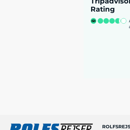
Tripadviso
Rating
ROLFSREJ