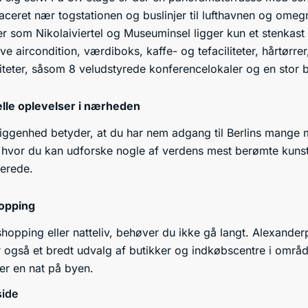
placeret nær togstationen og buslinjer til lufthavnen og om
 som Nikolaiviertel og Museuminsel ligger kun et stenkast 
ive aircondition, værdiboks, kaffe- og tefaciliteter, hårtørrer,
iteter, såsom 8 veludstyrede konferencelokaler og en stor b
elle oplevelser i nærheden
liggenhed betyder, at du har nem adgang til Berlins mange m
, hvor du kan udforske nogle af verdens mest berømte kunst-
serede.
hopping
shopping eller natteliv, behøver du ikke gå langt. Alexander
r også et bredt udvalg af butikker og indkøbscentre i områ
ller en nat på byen.
side