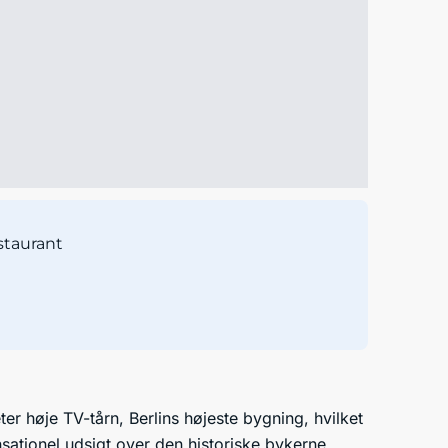
staurant
r høje TV-tårn, Berlins højeste bygning, hvilket
nsationel udsigt over den historiske bykerne.