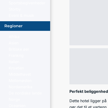
Sportsbegivenheder
Storby
Event & musik
Regioner
Afrika
Asien
Britiske øer
Frankrig
Italien
Kroatien
Middelhavet
Mellemøsten
Nordamerika
Perfekt beliggenhed
De nordiske lande
Norge
Dette hotel ligger på
Oceanien
gør det til et varteg