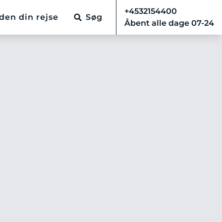
+4532154400
den din rejse
Søg
Åbent alle dage 07-24