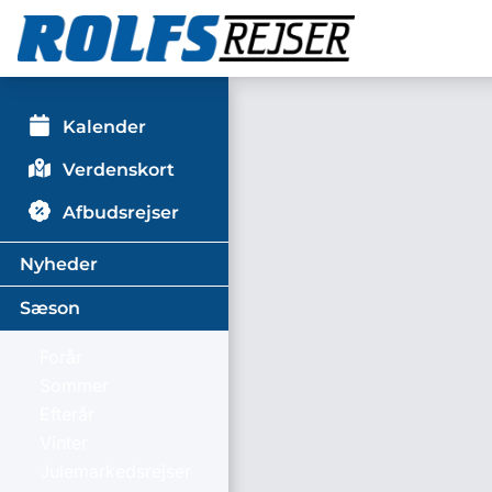
Kalender
Verdenskort
Afbudsrejser
Nyheder
Sæson
Forår
Sommer
Efterår
Vinter
Julemarkedsrejser