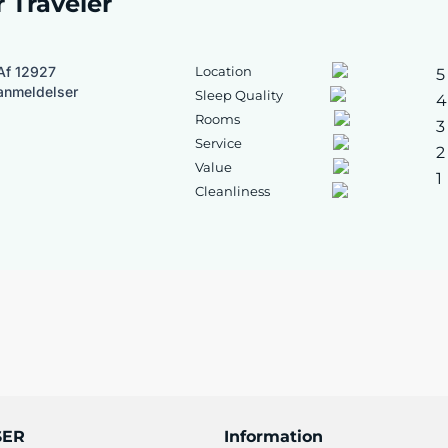
r Traveler
Af 12927
Location
5
anmeldelser
Sleep Quality
4
Rooms
3
Service
2
Value
1
Cleanliness
SER
Information