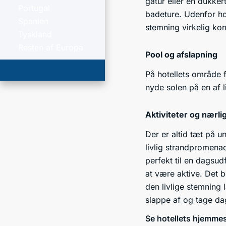
gåtur eller en dukker
Portugal
badeture. Udenfor ho
Spanien
stemning virkelig komm
Tyskland
Resten af Europa
Pool og afslapning
På hotellets område 
nyde solen på en af 
Aktiviteter og nærl
Der er altid tæt på u
livlig strandpromena
perfekt til en dagsu
at være aktive. Det b
den livlige stemning
slappe af og tage d
Se hotellets hjemme