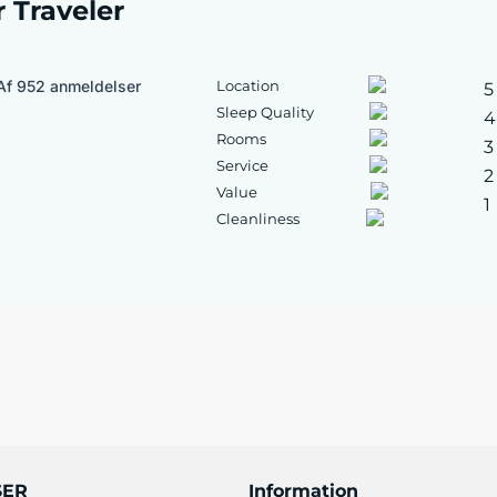
r Traveler
Af 952 anmeldelser
Location
5
Sleep Quality
4
Rooms
3
Service
2
Value
1
Cleanliness
SER
Information