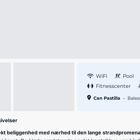
WiFi
Pool
Fitnesscenter
Can Pastilla
–
Balea
ivelser
fekt beliggenhed med nærhed til den lange strandpromenad