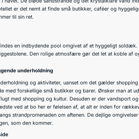
t i havet. De bløde sandstrande og det krystalklare vand in
tellet er det nemt at finde små butikker, caféer og hyggeli
er til sin ret.
findes en indbydende pool omgivet af et hyggeligt soldæk. 
liggestolene. Den rolige atmosfære gør det let at koble af 
iggende underholdning
nderholdning og aktiviteter, uanset om det gælder shopping 
de med forskellige små butikker og barer. Ønsker man at u
dflugt med shopping og kultur. Desuden er der vandsport og
edste ved at bo her er følelsen af, at alt er inden for rækk
 langs strandpromenaden om aftenen. De dejlige omgivelse
agen, som den kommer.
side