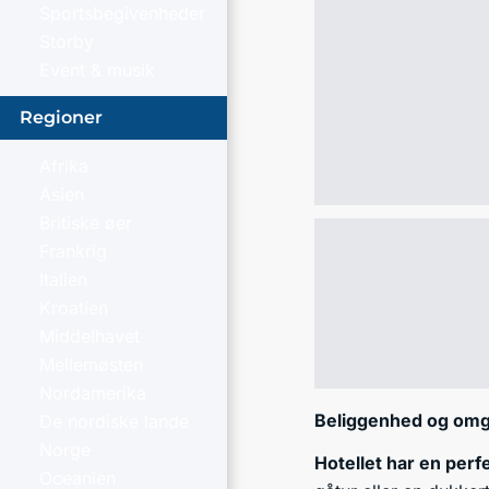
Sportsbegivenheder
Storby
Event & musik
Regioner
Afrika
Asien
Britiske øer
Frankrig
Italien
Kroatien
Middelhavet
Mellemøsten
Nordamerika
Beliggenhed og omg
De nordiske lande
Norge
Hotellet har en per
Oceanien