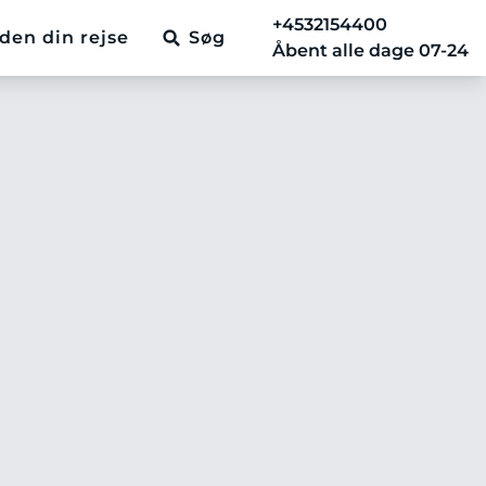
+4532154400
den din rejse
Søg
Åbent alle dage 07-24