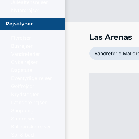
Juleaftensrejser
Nytårsrejser
Rejsetyper
Las Arenas
Flyrejser
Busrejser
Vandreferie Mallor
Vandreferier
Cykelrejser
Dagsture
Eventyrlige rejser
Golfrejser
Krydstogter
Længere rejser
Shopping
Solorejser
Kulinariske rejser
Sol & bad