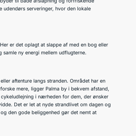
dbyder til både afslapning og forfriskende
ge udendørs serveringer, hvor den lokale
Her er det oplagt at slappe af med en bog eller
og samle ny energi mellem udflugterne.
eller aftenture langs stranden. Området har en
dforske mere, ligger Palma by i bekvem afstand,
 cykeludlejning i nærheden for dem, der ønsker
evidde. Det er let at nyde strandlivet om dagen og
r og den gode beliggenhed gør det nemt at