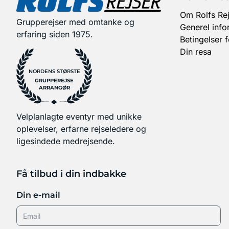
Om Rolfs Rej
Grupperejser med omtanke og
Generel info
erfaring siden 1975.
Betingelser 
Din resa
NORDENS STØRSTE
GRUPPEREJSE
ARRANGØR
Velplanlagte eventyr med unikke
oplevelser, erfarne rejseledere og
ligesindede medrejsende.
Få tilbud i din indbakke
Din e-mail