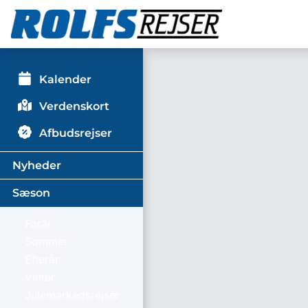
Kalender
Verdenskort
Afbudsrejser
Nyheder
Sæson
Forår
Sommer
Efterår
Vinter
Julemarkedsrejser