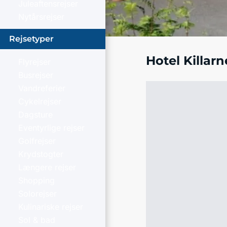
Juleaftensrejser
Nytårsrejser
Rejsetyper
Hotel Killarn
Flyrejser
Busrejser
Vandreferier
Cykelrejser
Dagsture
Eventyrlige rejser
Golfrejser
Krydstogter
Længere rejser
Shopping
Solorejser
Kulinariske rejser
Sol & bad