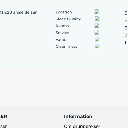
Af 220 anmeldelser
Location
5
Sleep Quality
4
Rooms
3
Service
2
Value
1
Cleanliness
SER
Information
ser
Om grupperejser