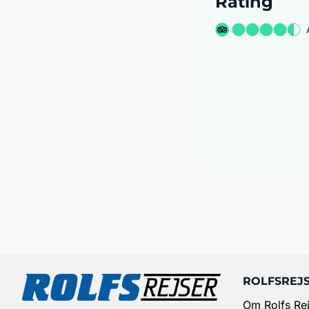
Rating
ROLFSREJ
Om Rolfs Rej