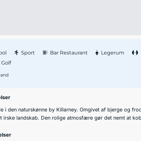
ool
Sport
Bar Restaurant
Legerum
Golf
land
lser
 i den naturskønne by Killarney. Omgivet af bjerge og frodig
 irske landskab. Den rolige atmosfære gør det nemt at koble
elser