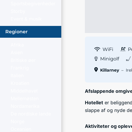
Sportsbegivenheder
Storby
Event & musik
Regioner
Afrika
WiFi
P
Asien
Minigolf
Britiske øer
Frankrig
Killarney
–
Ire
Italien
Kroatien
Middelhavet
Afslappende omgive
Mellemøsten
Hotellet
er beliggende
Nordamerika
slappe af og nyde det
De nordiske lande
Norge
Aktiviteter og oplev
Oceanien