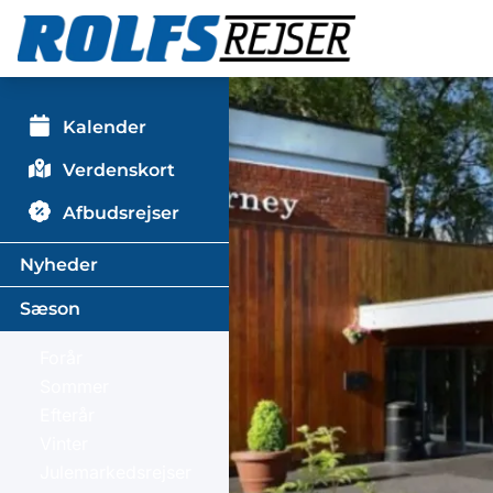
Kalender
Verdenskort
Afbudsrejser
Nyheder
Sæson
Forår
Sommer
Efterår
Vinter
Julemarkedsrejser