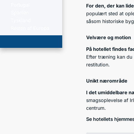
Portugal
For den, der kan lid
Spanien
populært sted at ople
Tyskland
såsom historiske byg
Resten af Europa
Velvære og motion
På hotellet findes fac
Efter træning kan du 
restitution.
Unikt nærområde
I det umiddelbare 
smagsoplevelse af Irl
centrum.
Se hotellets hjemme