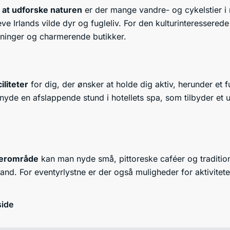
e at udforske naturen
er der mange vandre- og cykelstier i
ve Irlands vilde dyr og fugleliv. For den kulturinteressere
ninger og charmerende butikker.
iliteter
for dig, der ønsker at holde dig aktiv, herunder et f
nyde en afslappende stund i hotellets spa, som tilbyder et u
nærområde
kan man nyde små, pittoreske caféer og traditione
and. For eventyrlystne er der også muligheder for aktivitet
side