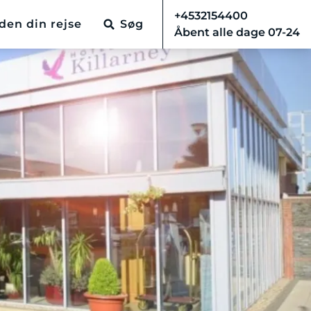
+4532154400
den din rejse
Søg
Åbent alle dage 07-24