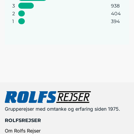
3
938
2
404
1
394
Grupperejser med omtanke og erfaring siden 1975.
ROLFSREJSER
Om Rolfs Rejser