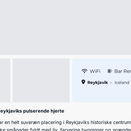
WiFi
Bar Re
Reykjavik
–
Iceland
Reykjaviks pulserende hjerte
r en helt suveræn placering i Reykjaviks historiske centrum
iske smågader fyldt med liv, farverige bygninger og spænde