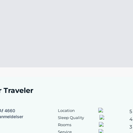
r Traveler
Af 4660
Location
5
anmeldelser
Sleep Quality
4
Rooms
3
Service