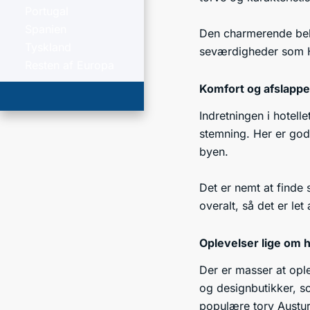
Portugal
Spanien
Den charmerende beli
Tyskland
seværdigheder som Har
Resten af Europa
Komfort og afslappe
Indretningen i hotel
stemning. Her er gode
byen.
Det er nemt at finde s
overalt, så det er l
Oplevelser lige om h
Der er masser at ople
og designbutikker, s
populære torv Austur