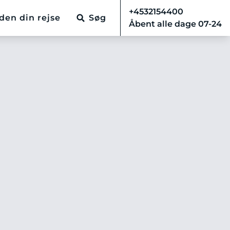
+4532154400
den din rejse
Søg
Åbent alle dage 07-24