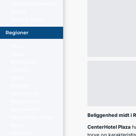
Sportsbegivenheder
Storby
Event & musik
Regioner
Afrika
Asien
Britiske øer
Frankrig
Italien
Kroatien
Middelhavet
Mellemøsten
Nordamerika
Beliggenhed midt i 
De nordiske lande
Norge
CenterHotel Plaza
ha
Oceanien
torve og karakterist