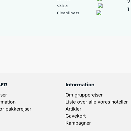
2
Value
1
Cleanliness
SER
Information
ser
Om grupperejser
rmation
Liste over alle vores hoteller
for pakkerejser
Artikler
Gavekort
Kampagner