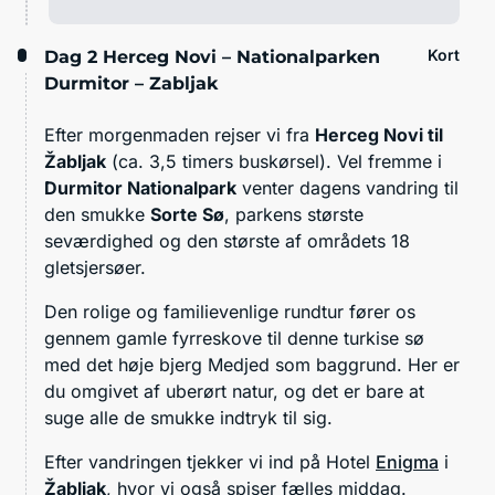
Kort
Dag 2
Herceg Novi – Nationalparken
Durmitor – Zabljak
Efter morgenmaden rejser vi fra
Herceg Novi til
Žabljak
(ca. 3,5 timers buskørsel). Vel fremme i
Durmitor Nationalpark
venter dagens vandring til
den smukke
Sorte Sø
, parkens største
seværdighed og den største af områdets 18
gletsjersøer.
Den rolige og familievenlige rundtur fører os
gennem gamle fyrreskove til denne turkise sø
med det høje bjerg Medjed som baggrund. Her er
du omgivet af uberørt natur, og det er bare at
suge alle de smukke indtryk til sig.
Efter vandringen tjekker vi ind på Hotel
Enigma
i
Žabljak
, hvor vi også spiser fælles middag.