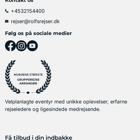
Kontakt os
+4532154400
rejser@rolfsrejser.dk
Følg os på sociale medier
NORDENS STØRSTE
GRUPPEREJSE
ARRANGØR
Velplanlagte eventyr med unikke oplevelser, erfarne
rejseledere og ligesindede medrejsende.
Få tilbud i din indbakke