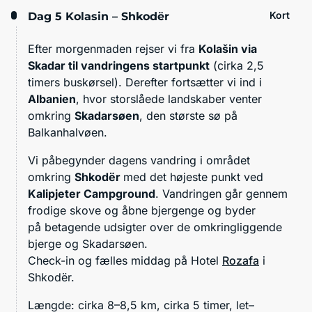
Kort
Dag 5
Kolasin – Shkodër
Efter morgenmaden rejser vi fra
Kolašin via
Skadar til vandringens startpunkt
(cirka 2,5
timers buskørsel). Derefter fortsætter vi ind i
Albanien
, hvor storslåede landskaber venter
omkring
Skadarsøen
, den største sø på
Balkanhalvøen.
Vi påbegynder dagens vandring i området
omkring
Shkodër
med det højeste punkt ved
Kalipjeter Campground
. Vandringen går gennem
frodige skove og åbne bjergenge og byder
på betagende udsigter over de omkringliggende
bjerge og Skadarsøen.
Check-in og fælles middag på Hotel
Rozafa
i
Shkodër.
Længde: cirka 8–8,5 km, cirka 5 timer, let–