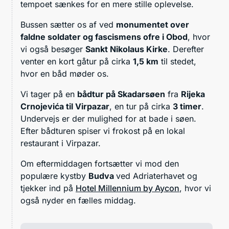
tempoet sænkes for en mere stille oplevelse.
Bussen sætter os af ved
monumentet over
faldne soldater og fascismens ofre i Obod
, hvor
vi også besøger
Sankt Nikolaus Kirke
. Derefter
venter en kort gåtur på cirka
1,5 km
til stedet,
hvor en båd møder os.
Vi tager på en
bådtur
på Skadarsøen
fra
Rijeka
Crnojevića til Virpazar
, en tur på cirka
3 timer
.
Undervejs er der mulighed for at bade i søen.
Efter bådturen spiser vi frokost på en lokal
restaurant i Virpazar.
Om eftermiddagen fortsætter vi mod den
populære kystby
Budva
ved Adriaterhavet og
tjekker ind på
Hotel Millennium by Aycon
, hvor vi
også nyder en fælles middag.